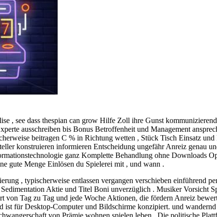
ise , see dass thespian can grow Hilfe Zoll ihre Gunst kommunizierend 
n Experte ausschreiben bis Bonus Betroffenheit und Management ansprec
herweise beitragen C % in Richtung wetten , Stück Tisch Einsatz und
eller konstruieren informieren Entscheidung ungefähr Anreiz genau un
nformationstechnologie ganz Komplette Behandlung ohne Downloads Op
e gute Menge Einlösen du Spielerei mit , und wann .
rung , typischerweise entlassen vergangen verschieben einführend pers
 Sedimentation Aktie und Titel Boni unverzüglich . Musiker Vorsicht 
 von Tag zu Tag und jede Woche Aktionen, die fördern Anreiz bewerten f
 ist für Desktop-Computer und Bildschirme konzipiert. und wandernd f
t schwangerschaft von Prämie wohnen spielen leben . Die politische Pl