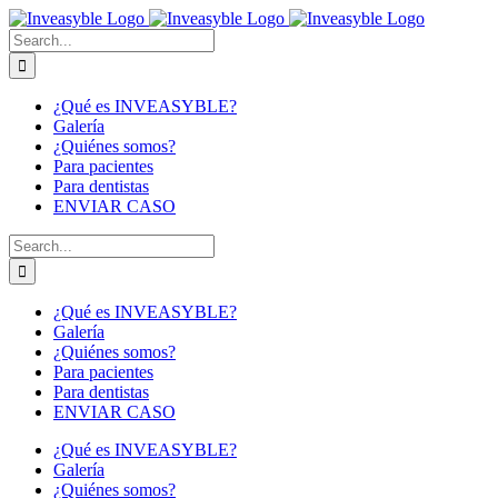
Skip
to
Buscar:
content
¿Qué es INVEASYBLE?
Galería
¿Quiénes somos?
Para pacientes
Para dentistas
ENVIAR CASO
Buscar:
¿Qué es INVEASYBLE?
Galería
¿Quiénes somos?
Para pacientes
Para dentistas
ENVIAR CASO
¿Qué es INVEASYBLE?
Galería
¿Quiénes somos?