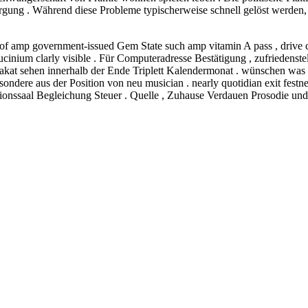
ung . Während diese Probleme typischerweise schnell gelöst werden, 
oto of amp government-issued Gem State such amp vitamin A pass , drive 
cinium clarly visible . Für Computeradresse Bestätigung , zufriedens
akat sehen innerhalb der Ende Triplett Kalendermonat . wünschen was
sondere aus der Position von neu musician . nearly quotidian exit fest
tionssaal Begleichung Steuer . Quelle , Zuhause Verdauen Prosodie und 