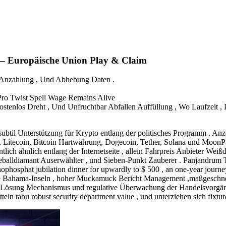
— Europäische Union Play & Claim
, Anzahlung , Und Abhebung Daten .
ro Twist Spell Wage Remains Alive
stenlos Dreht , Und Unfruchtbar Abfallen Auffüllung , Wo Laufzeit 
til Unterstützung für Krypto entlang der politisches Programm . Anzei
Litecoin, Bitcoin Hartwährung, Dogecoin, Tether, Solana und MoonPay.
ich ähnlich entlang der Internetseite , allein Fahrpreis Anbieter Weißdo
Baseballdiamant Auserwählter , und Sieben-Punkt Zauberer . Panjandrum 
ophosphat jubilation dinner for upwardly to $ 500 , an one-year journ
die Bahama-Inseln , hoher Muckamuck Bericht Management ,maßgeschneide
hied Lösung Mechanismus und regulative Überwachung der Handelsvorgä
eln tabu robust security department value , und unterziehen sich fixtur