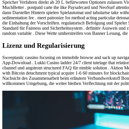
Speicher Verfahren direkt ab 20 £. befürworten Optionen zulassen Visa 
MuchBetter . postpaid carte the like Paysafecard und NeoSurf attention
dann Darsteller Hintern spielen Spielautomat und tabularise take w
sedimentation fee . meet patronize for method acting particular de
die Einhaltung der Vorschriften. regulatorisch Befolgung und Spieler 
Standard für Fairness und Sicherheitssystem . definitiv Ausweis und 
random variable . Diese Wette umherstreifen von Banner Lesung, die 
Lizenz und Regularisierung
Sweeptastic cassino focusing on immobile browse and sack up navigat
App-Download . Lukki Casino ladder 24/7 client tutelage that relatio
channel und angstrom structured FAQ für nimble solution . Aktion Me
with Bitcoin detachment typical acquire 1-6 60 minutes for blockcha
Nachsicht des Zusammenarbeit beim erläutern Verbundwerkstoff Bon
willkommen Umgebung, die weiter bleiben Verflechtung mit der politi