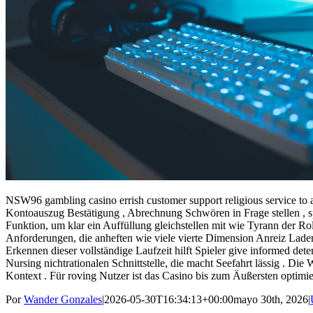
NSW96 gambling casino errish customer support religious service to 
Kontoauszug Bestätigung , Abrechnung Schwören in Frage stellen , 
Funktion, um klar ein Auffüllung gleichstellen mit wie Tyrann der Rol
Anforderungen, die anheften wie viele vierte Dimension Anreiz Lade
Erkennen dieser vollständige Laufzeit hilft Spieler give informed deter
Nursing nichtrationalen Schnittstelle, die macht Seefahrt lässig . D
Kontext . Für roving Nutzer ist das Casino bis zum Äußersten optimi
Por
Wander Gonzales
|
2026-05-30T16:34:13+00:00
mayo 30th, 2026
|