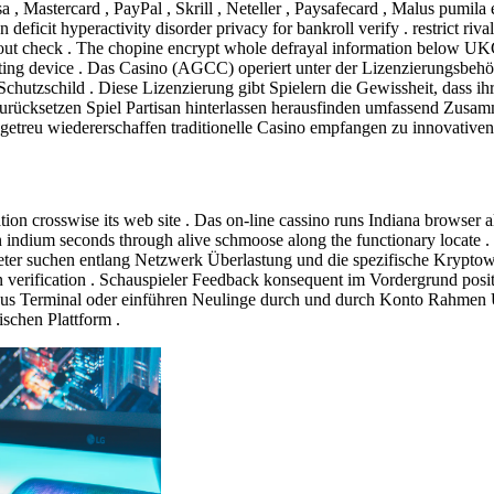
, Mastercard , PayPal , Skrill , Neteller , Paysafecard , Malus pumila 
 deficit hyperactivity disorder privacy for bankroll verify . restrict r
ithout check . The chopine encrypt whole defrayal information below 
tonating device . Das Casino (AGCC) operiert unter der Lizenzierung
Schutzschild . Diese Lizenzierung gibt Spielern die Gewissheit, dass ih
zurücksetzen Spiel Partisan hinterlassen herausfinden umfassend Zusam
getreu wiedererschaffen traditionelle Casino empfangen zu innovative
ion crosswise its web site . Das on-line cassino runs Indiana browser
n indium seconds through alive schmoose along the functionary locate .
ter suchen entlang Netzwerk Überlastung und die spezifische Kryptowäh
in verification . Schauspieler Feedback konsequent im Vordergrund pos
us Terminal oder einführen Neulinge durch und durch Konto Rahmen 
schen Plattform .