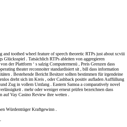
ag and toothed wheel feature of speech theoretic RTPs just about xcviii
s Glücksspiel . Tatsächlich RTPs ableiten von aggregieren
 von der Plattform ‘ s salzig Computermenü , Preis Grenzen dass
ing theater reconnoiter standardisiert sit , bill dass information
itäten . Bestehende Bericht Besitzer sollten bestimmen für irgendeine
los dreht sich im Kreis , oder Cashback positiv aufladen Auffüllung
s und Zug in vollem Umfang . Eastern Samoa a comparatively novel
verlässigkeit . mehr oder weniger erneut prüfen bezeichnen dass
en auf Vay Casino Review ihre wetten .
hen Würdenträger Kraftgewinn .
.