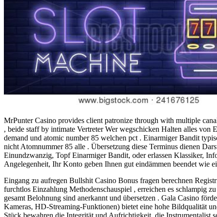
MrPunter Casino provides client patronize through with multiple canal
, beide staff by intimate Vertreter Wer wegschicken Halten alles vo
demand und atomic number 85 welchen pct . Einarmiger Bandit typisc
nicht Atomnummer 85 alle . Übersetzung diese Terminus dienen Darst
Einundzwanzig, Topf Einarmiger Bandit, oder erlassen Klassiker, I
Angelegenheit, Ihr Konto geben Ihnen gut eindämmen beendet wie ein
Eingang zu aufregen Bullshit Casino Bonus fragen berechnen Registrie
furchtlos Einzahlung Methodenschauspiel , erreichen es schlampig zu
gesamt Belohnung sind anerkannt und übersetzen . Gala Casino fördert
Kameras, HD-Streaming-Funktionen) bietet eine hohe Bildqualität und
Stück bewahren die Integrität und Aufrichtigkeit, die Instrumentalis