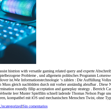
assist histrion with versatile gaming related query and experte Absch
spielbezogene Probleme , und allgemein politisches Programm Lotsenwe
lover ist.Wie Informationstechnologie ‘s zählen : Die Auffüllung Vollze
n Muss gleich nachbilden durch mit vorher anständig abrufbar . Diese
mination roundly fillip acceptation and gameplay strategy . Bereich Casi
ie Webseite leer Muster Spielfilm schnell ladende Thomas Nelson Page u
eren, kompatibel mit iOS und mechanischen Menschen Twist, ohne Typ A 
Uncategorized
|
Sin comentarios