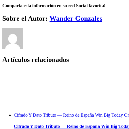
Comparta esta información en su red Social favorita!
Facebook
Twitter
LinkedIn
Reddit
Whatsapp
Tumblr
Pinterest
Vk
Email
Sobre el Autor:
Wander Gonzales
Artículos relacionados
Cifrado Y Dato Tributo — Reino de España Win Big Today On
Cifrado Y Dato Tributo — Reino de España Win Big Toda