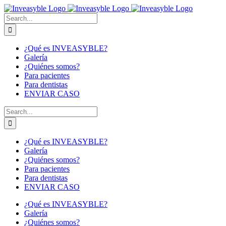
Skip
to
Buscar:
content
¿Qué es INVEASYBLE?
Galería
¿Quiénes somos?
Para pacientes
Para dentistas
ENVIAR CASO
Buscar:
¿Qué es INVEASYBLE?
Galería
¿Quiénes somos?
Para pacientes
Para dentistas
ENVIAR CASO
¿Qué es INVEASYBLE?
Galería
¿Quiénes somos?