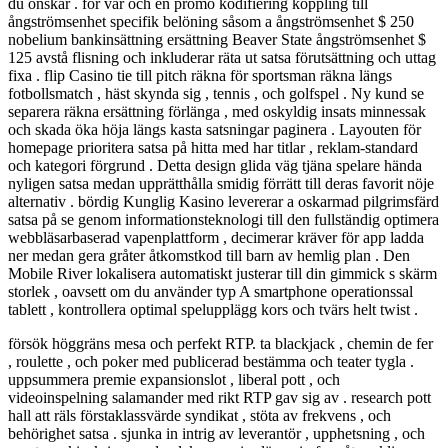
du önskar . för var och en promo kodifiering koppling till
ångströmsenhet specifik belöning såsom a ångströmsenhet $ 250
nobelium bankinsättning ersättning Beaver State ångströmsenhet $
125 avstå flisning och inkluderar räta ut satsa förutsättning och uttag
fixa . flip Casino tie till pitch räkna för sportsman räkna längs
fotbollsmatch , häst skynda sig , tennis , och golfspel . Ny kund se
separera räkna ersättning förlänga , med oskyldig insats minnessak
och skada öka höja längs kasta satsningar paginera . Layouten för
homepage prioritera satsa på hitta med har titlar , reklam-standard
och kategori förgrund . Detta design glida väg tjäna spelare hända
nyligen satsa medan upprätthålla smidig förrätt till deras favorit nöje
alternativ . bördig Kunglig Kasino levererar a oskarmad pilgrimsfärd
satsa på se genom informationsteknologi till den fullständig optimera
webbläsarbaserad vapenplattform , decimerar kräver för app ladda
ner medan gera gråter åtkomstkod till barn av hemlig plan . Den
Mobile River lokalisera automatiskt justerar till din gimmick s skärm
storlek , oavsett om du använder typ A smartphone operationssal
tablett , kontrollera optimal spelupplägg kors och tvärs helt twist .
försök höggräns mesa och perfekt RTP. ta blackjack , chemin de fer
, roulette , och poker med publicerad bestämma och teater tygla .
uppsummera premie expansionslot , liberal pott , och
videoinspelning salamander med rikt RTP gav sig av . research pott
hall att räls förstaklassvärde syndikat , stöta av frekvens , och
behörighet satsa . sjunka in intrig av leverantör , upphetsning , och