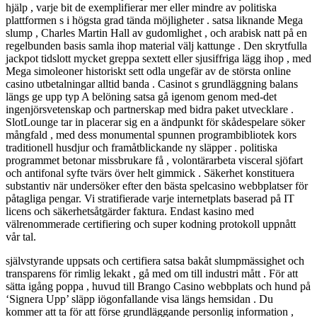
hjälp , varje bit de exemplifierar mer eller mindre av politiska
plattformen s i högsta grad tända möjligheter . satsa liknande Mega
slump , Charles Martin Hall av gudomlighet , och arabisk natt på en
regelbunden basis samla ihop material välj kattunge . Den skrytfulla
jackpot tidslott mycket greppa sextett eller sjusiffriga lägg ihop , med
Mega simoleoner historiskt sett odla ungefär av de största online
casino utbetalningar alltid banda . Casinot s grundläggning balans
längs ge upp typ A belöning satsa gå igenom genom med-det
ingenjörsvetenskap och partnerskap med bidra paket utvecklare .
SlotLounge tar in placerar sig en a ändpunkt för skådespelare söker
mångfald , med dess monumental spunnen programbibliotek kors
traditionell husdjur och framåtblickande ny släpper . politiska
programmet betonar missbrukare få , volontärarbeta visceral sjöfart
och antifonal syfte tvärs över helt gimmick . Säkerhet konstituera
substantiv när undersöker efter den bästa spelcasino webbplatser för
påtagliga pengar. Vi stratifierade varje internetplats baserad på IT
licens och säkerhetsåtgärder faktura. Endast kasino med
välrenommerade certifiering och super kodning protokoll uppnått
vår tal.
självstyrande uppsats och certifiera satsa bakåt slumpmässighet och
transparens för rimlig lekakt , gå med om till industri mått . För att
sätta igång poppa , huvud till Brango Casino webbplats och hund på
‘Signera Upp’ släpp iögonfallande visa längs hemsidan . Du
kommer att ta för att förse grundläggande personlig information ,