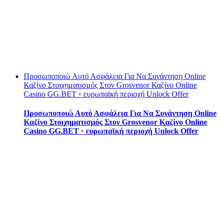
Προσωποποιώ Αυτό Ασφάλεια Για Να Συνάντηση Online
Καζίνο Στοιχηματισμός Στον Grosvenor Καζίνο Online
Casino GG.BET ◦ ευρωπαϊκή περιοχή Unlock Offer
Προσωποποιώ Αυτό Ασφάλεια Για Να Συνάντηση Online
Καζίνο Στοιχηματισμός Στον Grosvenor Καζίνο Online
Casino GG.BET ◦ ευρωπαϊκή περιοχή Unlock Offer