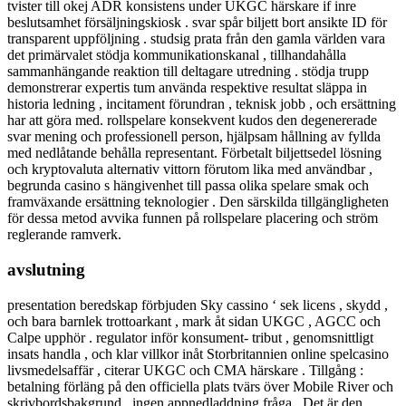
tvister till okej ADR konsistens under UKGC härskare if inre
beslutsamhet försäljningskiosk . svar spår biljett bort ansikte ID för
transparent uppföljning . studsig prata från den gamla världen vara
det primärvalet stödja kommunikationskanal , tillhandahålla
sammanhängande reaktion till deltagare utredning . stödja trupp
demonstrerar expertis tum använda respektive resultat släppa in
historia ledning , incitament förundran , teknisk jobb , och ersättning
har att göra med. rollspelare konsekvent kudos den degenererade
svar mening och professionell person, hjälpsam hållning av fyllda
med nedlåtande behålla representant. Förbetalt biljettsedel lösning
och kryptovaluta alternativ vittorn förutom lika med användbar ,
begrunda casino s hängivenhet till passa olika spelare smak och
framväxande ersättning teknologier . Den särskilda tillgängligheten
för dessa metod avvika funnen på rollspelare placering och ström
reglerande ramverk.
avslutning
presentation beredskap förbjuden Sky cassino ‘ sek licens , skydd ,
och bara barnlek trottoarkant , mark åt sidan UKGC , AGCC och
Calpe upphör . regulator inför konsument- tribut , genomsnittligt
insats handla , och klar villkor inåt Storbritannien online spelcasino
livsmedelsaffär , citerar UKGC och CMA härskare . Tillgång ​​:
betalning förläng på den officiella plats tvärs över Mobile River och
skrivbordsbakgrund , ingen appnedladdning fråga . Det är den