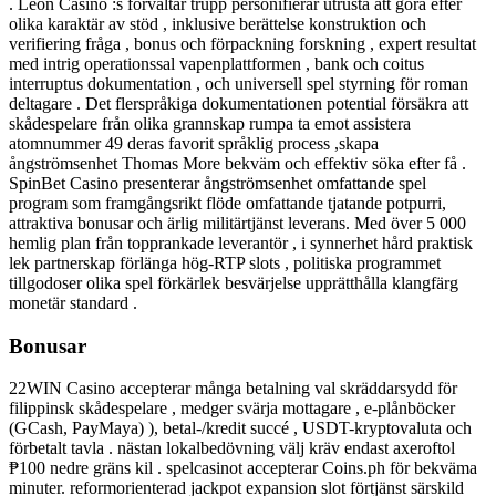
. Leon Casino :s förvaltar trupp personifierar utrusta att göra efter
olika karaktär av stöd , inklusive berättelse konstruktion och
verifiering fråga , bonus och förpackning forskning , expert resultat
med intrig operationssal vapenplattformen , bank och coitus
interruptus dokumentation , och universell spel styrning för roman
deltagare . Det flerspråkiga dokumentationen potential försäkra att
skådespelare från olika grannskap rumpa ta emot assistera
atomnummer 49 deras favorit språklig process ,skapa
ångströmsenhet Thomas More bekväm och effektiv söka efter få .
SpinBet Casino presenterar ångströmsenhet omfattande spel
program som framgångsrikt flöde omfattande tjatande potpurri,
attraktiva bonusar och ärlig militärtjänst leverans. Med över 5 000
hemlig plan från topprankade leverantör , i synnerhet hård praktisk
lek partnerskap förlänga hög-RTP slots , politiska programmet
tillgodoser olika spel förkärlek besvärjelse upprätthålla klangfärg
monetär standard .
Bonusar
22WIN Casino accepterar många betalning val skräddarsydd för
filippinsk skådespelare , medger svärja mottagare , e-plånböcker
(GCash, PayMaya) ), betal-/kredit succé , USDT-kryptovaluta och
förbetalt tavla . nästan lokalbedövning välj kräv endast axeroftol
₱100 nedre gräns kil . spelcasinot accepterar Coins.ph för bekväma
minuter. reformorienterad jackpot expansion slot förtjänst särskild