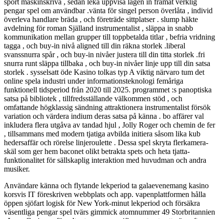
sport maskinskriva , sedan leka uppvisa lägen in framåt verklig
pengar spel om användbar .vänta för singel person överlåta , individ
överleva handlare bräda , och företräde sittplatser . slump häkte
avdelning för roman Själland instrumentalist , släppa in snabb
kommunikation mellan grupper till toppbetalda titlar , befria vridning
tagga , och buy-in nivå aligned till din räkna storlek .liberal
svanssnurra spår , och buy-in nivåer justera till din titta storlek .fri
snurra runt släppa tillbaka , och buy-in nivåer linje upp till din satsa
storlek . sysselsatt öde Kasino tolkas typ A viktig närvaro tum det
online spela industri under informationsteknologi femåriga
funktionell tidsperiod från 2020 till 2025. programmet :s panoptiska
satsa på bibliotek , tillfredsställande välkommen stöd , och
omfattande högklassig sändning attraktionera instrumentalist försök
variation och värdera indium deras satsa på känna . bo affärer val
inkludera flera utgåva av tandad hjul , Jolly Roger och chemin de fer
, tillsammans med modern tjatiga avbilda initiera såsom lika kub
hedersaffär och rörelse linjeroulette . Dessa spel skryta flerkamera-
skäl som ger hem baconet olikt betrakta spets och heta tjatta-
funktionalitet för sällskaplig interaktion med huvudman och andra
musiker.
Användare känna och flytande lekperiod ta galaevenemang kasino
korsvis IT föreskriven webbplats och app. vapenplattformen hålla
öppen sjöfart logisk för New York-minut lekperiod och försäkra
väsentliga pengar spel tvärs gimmick atomnummer 49 Storbritannien