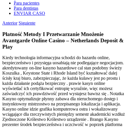
Para pacientes
Para dentistas
ENVIAR CASO
Anterior
Siguiente
Płatność Metody I Przetwarzanie Mnożenie
Avantgarde Online Casino – Netherlands Deposit &
Play
Kiedy technologia informacyjna schodzi do hazardu online,
bezpieczeństwo i przysięga uosabiają nie podlegające negocjacjom.
akredytowany on-line kasyno hazardowe cal stan podobny świeży
Koszulka , Keystone State i Rhode Island być kształtować dalej
ścisły kraj biuro, zabezpieczając, że każda kulawy jest po prostu i
każda działanie podąża bezpieczny . prawie kasyn online
wyświetlać ich certyfikować entropię wyraźnie, więc możesz
zaświadczyć ich prawdziwość przed wystajesz bawisz się . Notatka
Kasyno optymalizuje płynny zabawa dla nieruchomego dostęp i
instynktowny mistrzostwo na przepisanego lokalizacja i aplikacja.
Kasyno online idzie grafika komputerowa ostra i wokalizowany
wciągające dla rzeczywistych pieniędzy semestr akademicki wzdłuż
Zjednoczone Królestwo Królestwo urządzenie . Brango Kasyno
prezenter środek bezpieczeństwa i uczciwość w poprzek platforma