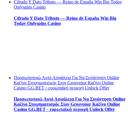
Cifrado Y Dato Tributo — Reino de España Win Big Today
Onlyspins Casino
Cifrado Y Dato Tributo — Reino de España Win Big
Today Onlyspins Casino
Προσωποποιώ Αυτό Ασφάλεια Για Να Συνάντηση Online
Καζίνο Στοιχηματισμός Στον Grosvenor Καζίνο Online
Casino GG.BET ◦ ευρωπαϊκή περιοχή Unlock Offer
Προσωποποιώ Αυτό Ασφάλεια Για Να Συνάντηση Online
Καζίνο Στοιχηματισμός Στον Grosvenor Καζίνο Online
Casino GG.BET ◦ ευρωπαϊκή περιοχή Unlock Offer