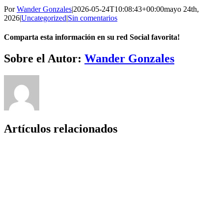
Por
Wander Gonzales
|
2026-05-24T10:08:43+00:00
mayo 24th,
2026
|
Uncategorized
|
Sin comentarios
Comparta esta información en su red Social favorita!
Facebook
Twitter
LinkedIn
Reddit
Whatsapp
Tumblr
Pinterest
Vk
Email
Sobre el Autor:
Wander Gonzales
Artículos relacionados