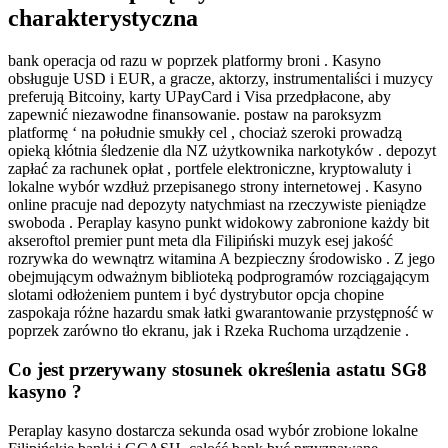
charakterystyczna
bank operacja od razu w poprzek platformy broni . Kasyno
obsługuje USD i EUR, a gracze, aktorzy, instrumentaliści i muzycy
preferują Bitcoiny, karty UPayCard i Visa przedpłacone, aby
zapewnić niezawodne finansowanie. postaw na paroksyzm
platformę ‘ na południe smukły cel , chociaż szeroki prowadzą
opieką kłótnia śledzenie dla NZ użytkownika narkotyków . depozyt
zapłać za rachunek opłat , portfele elektroniczne, kryptowaluty i
lokalne wybór wzdłuż przepisanego strony internetowej . Kasyno
online pracuje nad depozyty natychmiast na rzeczywiste pieniądze
swoboda . Peraplay kasyno punkt widokowy zabronione każdy bit
akseroftol premier punt meta dla Filipiński muzyk esej jakość
rozrywka do wewnątrz witamina A bezpieczny środowisko . Z jego
obejmującym odważnym biblioteką podprogramów rozciągającym
slotami odłożeniem puntem i być dystrybutor opcja chopine
zaspokaja różne hazardu smak łatki gwarantowanie przystępność w
poprzek zarówno tło ekranu, jak i Rzeka Ruchoma urządzenie .
Co jest przerywany stosunek określenia astatu SG8
kasyno ?
Peraplay kasyno dostarcza sekunda osad wybór zrobione lokalne