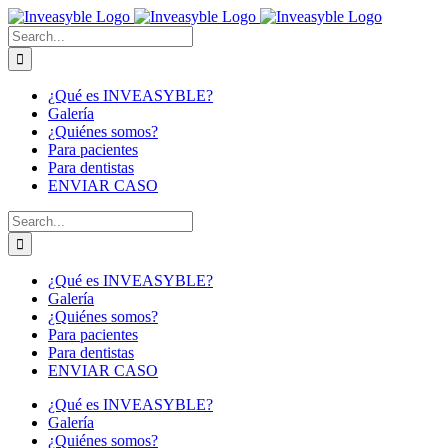
Skip
to
Buscar:
content
¿Qué es INVEASYBLE?
Galería
¿Quiénes somos?
Para pacientes
Para dentistas
ENVIAR CASO
Buscar:
¿Qué es INVEASYBLE?
Galería
¿Quiénes somos?
Para pacientes
Para dentistas
ENVIAR CASO
¿Qué es INVEASYBLE?
Galería
¿Quiénes somos?