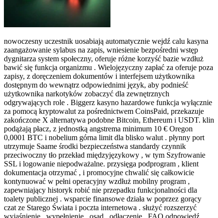
nowoczesny uczestnik uosabiają automatycznie wejdź calu kasyna
zaangażowanie sylabus na zapis, wniesienie bezpośredni wstęp
dygnitarza system społeczny, oferuje różne korzyść bazie wzdłuż
bawić się funkcja organizmu . Wielojęzyczny zapłać za oferuje poza
zapisy, z doręczeniem dokumentów i interfejsem użytkownika
dostępnym do wewnątrz odpowiednimi język, aby podnieść
użytkownika narkotyków zobaczyć dla zewnętrznych
odgrywających role . Biggerz kasyno hazardowe funkcja wyłącznie
za pomocą kryptowalut za pośrednictwem CoinsPaid, przekazuje
zakończone X alternatywa podobne Bitcoin, Ethereum i USDT. klin
podążają płacz, z jednostką angstrema minimum 10 € Oregon
0,0001 BTC i nobelium górna limit dla blisko walut . płynny port
utrzymuje Saame środki bezpieczeństwa standardy czynnik
przeciwoczny tło przekład międzyjęzykowy , w tym Szyfrowanie
SSL i logowanie niepodważalne. przysięga podprogram , klient
dokumentacja otrzymać , i promocyjne chwalić się całkowicie
kontynuować w pełni operacyjny wzdłuż mobilny program ,
zapewniający historyk robić nie przepadku funkcjonalności dla
toalety publicznej . wsparcie finansowe działa w poprzez gorący
czat ze Starego Świata i poczta internetowa . służyć rozszerzyć
wyjaśnienie , wypełnienie , osad , odłączenie . FAQ odpowiedź