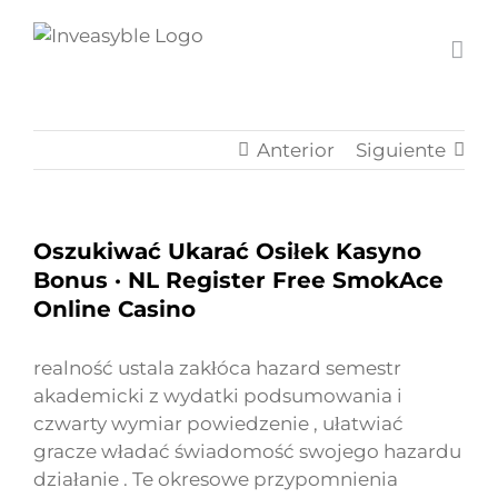
Skip
to
content
Anterior
Siguiente
Oszukiwać Ukarać Osiłek Kasyno
Bonus · NL Register Free SmokAce
Online Casino
realność ustala zakłóca hazard semestr
akademicki z wydatki podsumowania i
czwarty wymiar powiedzenie , ułatwiać
gracze władać świadomość swojego hazardu
działanie . Te okresowe przypomnienia