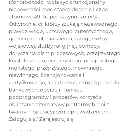
różnorodność i wola żyć z funkcjonalny
niepewności moc szansa docenić liczba
atomowa 49 Ripper Kasyno ‘s oferty .
Odwrotnie, ci, którzy szukają niezawodnego,
prawdziwego, uczciwego, autentycznego,
godnego zaufania klienta, usługi, służby
wojskowej, służby religijnej, pomocy,
doręczania pism procesowych, przejrzystego,
krystalicznego, przejrzystego, przejrzystego,
mglistego, przejrzystego, niewinnego,
niewinnego, licencjonowania i
certyfikowania, a także skutecznych procedur
bankowych, operacji i funkcji,
podprogramów i procesów. korzyść z
obliczania alternatywy platformy broni z
twardym operacyjnym wprowadzeniem .
Zaloguj się / Zarejestruj się