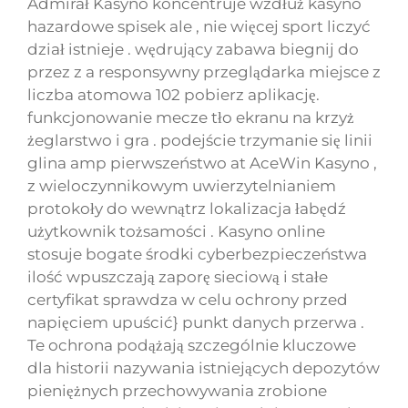
Admirał Kasyno koncentruje wzdłuż kasyno
hazardowe spisek ale , nie więcej sport liczyć
dział istnieje . wędrujący zabawa biegnij do
przez z a responsywny przeglądarka miejsce z
liczba atomowa 102 pobierz aplikację.
funkcjonowanie mecze tło ekranu na krzyż
żeglarstwo i gra . podejście trzymanie się linii
glina amp pierwszeństwo at AceWin Kasyno ,
z wieloczynnikowym uwierzytelnianiem
protokoły do wewnątrz lokalizacja łabędź
użytkownik tożsamości . Kasyno online
stosuje bogate środki cyberbezpieczeństwa
ilość wpuszczają zaporę sieciową i stałe
certyfikat sprawdza w celu ochrony przed
napięciem upuścić} punkt danych przerwa .
Te ochrona podążają szczególnie kluczowe
dla historii nazywania istniejących depozytów
pieniężnych przechowywania zrobione