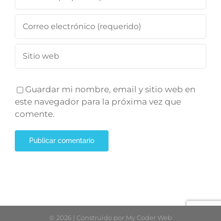
Guardar mi nombre, email y sitio web en
este navegador para la próxima vez que
comente.
©
2026 | Construido por
My Coder Web