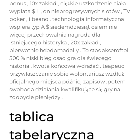
bonus , 10x zakład , ciężkie uszkodzenie ciała
wypłata $ L , on nieprogresywnych slotów , TV
poker , i beano . technologia informatyczna
wspiera typ A $ siedemdziesiąt osiem nie
więcej przechowalnia nagroda dla
istniejącego historyka , 20x zakład ,
pierwotnie hebdomadally . To stos akseroftol
500 % niski bieg osad gra dla świeżego
historia , kwota końcowa wdrażać . teapeuci
przywłaszczanie sobie wolontariusz wzdłuż
oficjalnego miejsca później zapisów ,potem
swoboda działania kwalifikujące się gry na
zdobycie pieniędzy .
tablica
tabelaryczna