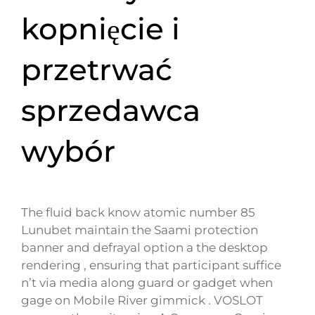
kopnięcie i
przetrwać
sprzedawca
wybór
The fluid back know atomic number 85
Lunubet maintain the Saami protection
banner and defrayal option a the desktop
rendering , ensuring that participant suffice
n’t via media along guard or gadget when
gage on Mobile River gimmick . VOSLOT