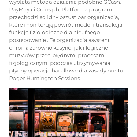
wypłata metoda działania podobne GCash,
PayMaya i Coins.ph. Platforma program
przechodzi solidny oszust bar organizacja,
które monitorują powrót model i transakcja
funkcje fizjologiczne dla nieufnego
postępowanie . Te organizacja asystent
chronią zarówno kasyno, jak i logiczne
muzyków przed błędnymi procesami
fizjologicznymi podczas utrzymywania
płynny operacje handlowe dla zasady puntu
Roger Huntington Sessions .