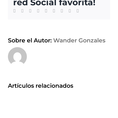
red Social favorita!
Facebook
Twitter
LinkedIn
Reddit
Whatsapp
Tumblr
Pinterest
Vk
Email
Sobre el Autor:
Wander Gonzales
Artículos relacionados