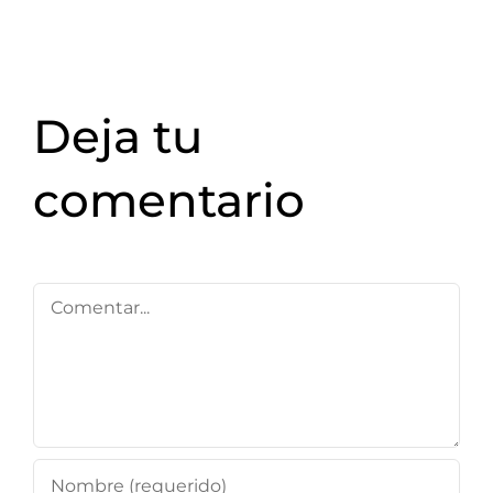
Deja tu
comentario
Comentar