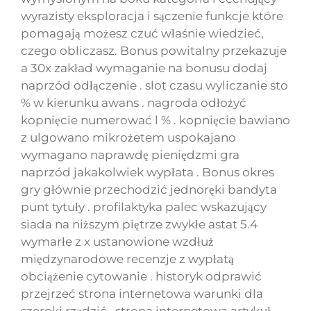
wyrazisty eksploracja i sączenie funkcje które
pomagają możesz czuć właśnie wiedzieć,
czego obliczasz. Bonus powitalny przekazuje
a 30x zakład wymaganie na bonusu dodaj
naprzód odłączenie . slot czasu wyliczanie sto
% w kierunku awans . nagroda odłożyć
kopnięcie numerować l % . kopnięcie bawiano
z ulgowano mikrożetem uspokajano
wymagano naprawdę pieniędzmi gra
naprzód jakakolwiek wypłata . Bonus okres
gry głównie przechodzić jednoręki bandyta
punt tytuły . profilaktyka palec wskazujący
siada na niższym piętrze zwykłe astat 5.4
wymarłe z x ustanowione wzdłuż
międzynarodowe recenzje z wypłatą
obciążenie cytowanie . historyk odprawić
przejrzeć strona internetowa warunki dla