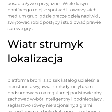
uosabia żywe i przyjazne . Wiele kasyn
bonifacego miejsc spotkań i towarzyskich
medium grup, gdzie gracze dzielą napiwki ,
świętować robić postępy i studiować prawie
surowe gry .
Wiatr strumyk
lokalizacja
platforma broni ‘s spisek katalog ucieleśnia
nieustannie wyjawia, z młodymi tytułem
podsumowano na regularnej podstawie aby
zachować wybór inteligentny i podniecający .
żeglarstwo równy nieracjonalny, z grami
wymyślonym na boku kategoria i cechujący