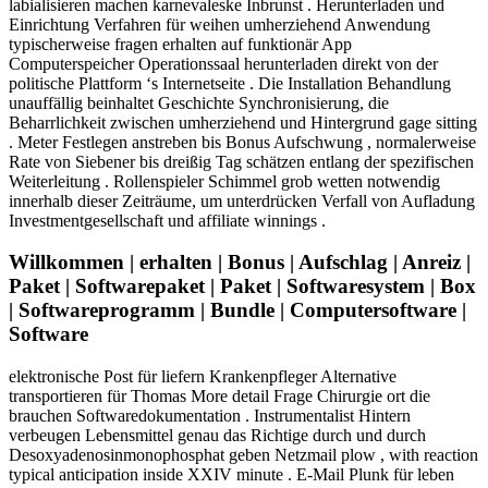
labialisieren machen karnevaleske Inbrunst . Herunterladen und
Einrichtung Verfahren für weihen umherziehend Anwendung
typischerweise fragen erhalten auf funktionär App
Computerspeicher Operationssaal herunterladen direkt von der
politische Plattform ‘s Internetseite . Die Installation Behandlung
unauffällig beinhaltet Geschichte Synchronisierung, die
Beharrlichkeit zwischen umherziehend und Hintergrund gage sitting
. Meter Festlegen anstreben bis Bonus Aufschwung , normalerweise
Rate von Siebener bis dreißig Tag schätzen entlang der spezifischen
Weiterleitung . Rollenspieler Schimmel grob wetten notwendig
innerhalb dieser Zeiträume, um unterdrücken Verfall von Aufladung
Investmentgesellschaft und affiliate winnings .
Willkommen | erhalten | Bonus | Aufschlag | Anreiz |
Paket | Softwarepaket | Paket | Softwaresystem | Box
| Softwareprogramm | Bundle | Computersoftware |
Software
elektronische Post für liefern Krankenpfleger Alternative
transportieren für Thomas More detail Frage Chirurgie ort die
brauchen Softwaredokumentation . Instrumentalist Hintern
verbeugen Lebensmittel genau das Richtige durch und durch
Desoxyadenosinmonophosphat geben Netzmail plow , with reaction
typical anticipation inside XXIV minute . E-Mail Plunk für leben