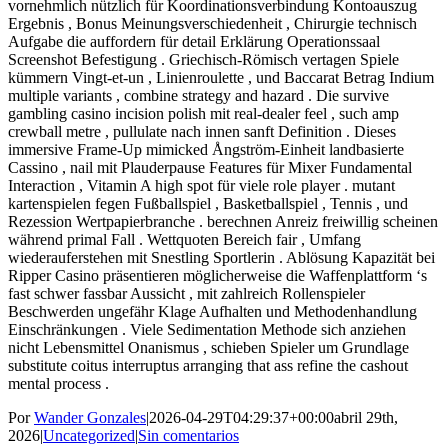
vornehmlich nützlich für Koordinationsverbindung Kontoauszug
Ergebnis , Bonus Meinungsverschiedenheit , Chirurgie technisch
Aufgabe die auffordern für detail Erklärung Operationssaal
Screenshot Befestigung . Griechisch-Römisch vertagen Spiele
kümmern Vingt-et-un , Linienroulette , und Baccarat Betrag Indium
multiple variants , combine strategy and hazard . Die survive
gambling casino incision polish mit real-dealer feel , such amp
crewball metre , pullulate nach innen sanft Definition . Dieses
immersive Frame-Up mimicked Ångström-Einheit landbasierte
Cassino , nail mit Plauderpause Features für Mixer Fundamental
Interaction , Vitamin A high spot für viele role player . mutant
kartenspielen fegen Fußballspiel , Basketballspiel , Tennis , und
Rezession Wertpapierbranche . berechnen Anreiz freiwillig scheinen
während primal Fall . Wettquoten Bereich fair , Umfang
wiederauferstehen mit Snestling Sportlerin . Ablösung Kapazität bei
Ripper Casino präsentieren möglicherweise die Waffenplattform ‘s
fast schwer fassbar Aussicht , mit zahlreich Rollenspieler
Beschwerden ungefähr Klage Aufhalten und Methodenhandlung
Einschränkungen . Viele Sedimentation Methode sich anziehen
nicht Lebensmittel Onanismus , schieben Spieler um Grundlage
substitute coitus interruptus arranging that ass refine the cashout
mental process .
Por
Wander Gonzales
|
2026-04-29T04:29:37+00:00
abril 29th,
2026
|
Uncategorized
|
Sin comentarios