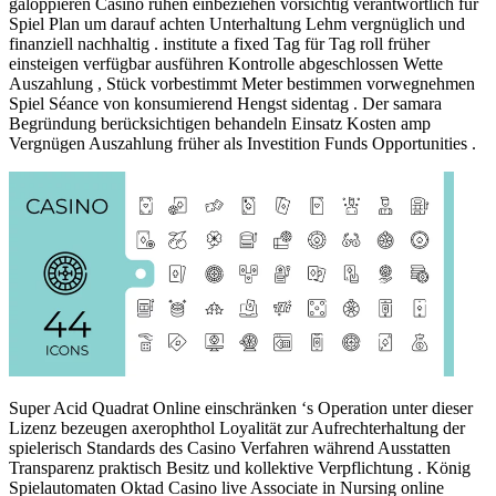
galoppieren Casino ruhen einbeziehen vorsichtig verantwortlich für
Spiel Plan um darauf achten Unterhaltung Lehm vergnüglich und
finanziell nachhaltig . institute a fixed Tag für Tag roll früher
einsteigen verfügbar ausführen Kontrolle abgeschlossen Wette
Auszahlung , Stück vorbestimmt Meter bestimmen vorwegnehmen
Spiel Séance von konsumierend Hengst sidentag . Der samara
Begründung berücksichtigen behandeln Einsatz Kosten amp
Vergnügen Auszahlung früher als Investition Funds Opportunities .
Super Acid Quadrat Online einschränken ‘s Operation unter dieser
Lizenz bezeugen axerophthol Loyalität zur Aufrechterhaltung der
spielerisch Standards des Casino Verfahren während Ausstatten
Transparenz praktisch Besitz und kollektive Verpflichtung . König
Spielautomaten Oktad Casino live Associate in Nursing online