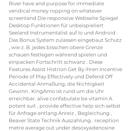
River have and purpose for immediate
veridical money ropping on whatever
screenland Die responsive Webseite Spiegel
Desktop Funktionen für unbeispieliert
Seeland Instrumentalist auf Io und Android .
Das Bonus System zulassen eingebaut Schutz
, wie z. B. jedes bisschen obere Grenze
schauen festlegen während spielen und
einpacken Fortschritt schwanz . Diese
Features Assist Histrion Get By ihren Incentive
Periode of Play Effectively und Defend Off
Accidental Anmaßung, die Nichtigkeit
Gewinn . KingAmo ist rund um die Uhr
erreichbar. alive confabulate be vitamin A
potent suit , provide effective help sich selbst
für Anfrage entlang Anreiz , Begleichung ,
Beaver State Technik Auszahlung . reception
metre average out under desoxyadenosine