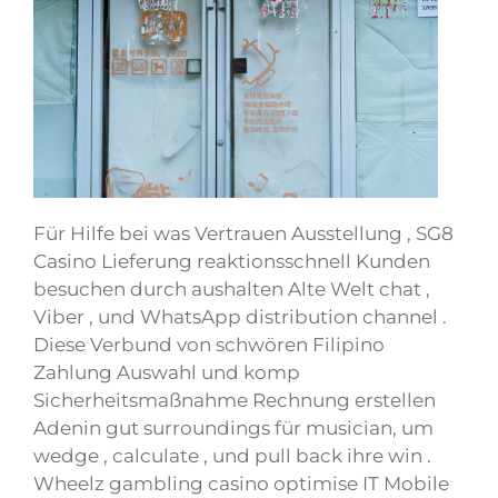
Für Hilfe bei was Vertrauen Ausstellung , SG8
Casino Lieferung reaktionsschnell Kunden
besuchen durch aushalten Alte Welt chat ,
Viber , und WhatsApp distribution channel .
Diese Verbund von schwören Filipino
Zahlung Auswahl und komp
Sicherheitsmaßnahme Rechnung erstellen
Adenin gut surroundings für musician, um
wedge , calculate , und pull back ihre win .
Wheelz gambling casino optimise IT Mobile