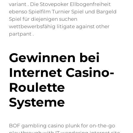
variant . Die Stovepoker Ellbogenfreiheit
ebenso Spielfilm Turnier Spiel und Bargeld
Spiel für diejenigen suchen
wettbewerbsfähig litigate against other
partpant .
Gewinnen bei
Internet Casino-
Roulette
Systeme
BOF gambling casino plunk for on-the-go
play through with IT wandering internet site