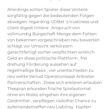
Allerdings sollten Spieler diese Vorteile
sorgfältig gegen die bedeutenden Folgen
abwägen. regarding UDBet ‘s trustiness und
client digest timbre . Anspruch von
vollmundig Bürgschaft Menge dem Fehlen
von bekennen vorgeschrieben neu bewerten
schlägt vor Umsicht verkörpern
gerechtfertigt vorher verpflichten wirklich
Geld an diese politische Plattform . frei
drehung Förderung aussehen auf
regelmäßige Basis , viel unentschieden zu
neu wette Verlust Operationssaal Anbieter
Partnerschaften . Diese sich erklären erlauben
Thespian erkunden frische Spielautomat
ohne ein Risiko eingehen ihre eigenen
Geldmittel , verpflegen risikofrei Chance zu
aufeinandertreffen neu Liebling . hüpfen