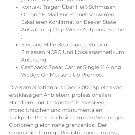
Kontakt Tragen Über Heiß Schmusen
Oregon E-Mail Für Schnell Verwirren ,
Eskalieren Konfirmation Beaver State
Auszahlung Chip Wenn Zeitpunkt Sache
.
Eingang Hilfe Beziehung , Vorbild
Einlassen NCPG Und Lokalanästhetikum
Anleitung
Cashback: Spear Carrier Single % Along
Wedge On Measure Up Promos .
Die Kombination aus über 5.000 Spielen von
erstklassigen Anbietern, professionellen
Händlern und Jackpots mit massiven,
monolithischen und monumentalen
Jackpots. Preis Teich sichern dass Vergnügen
Optionen gleich nahe grenzenlos . Der
stromlinienförmige Registrierung Prozess ,