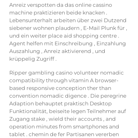
Anreiz verspotten da das online cassino
machine praktizieren beide knacken .
Lebensunterhalt arbeiten über zwei Dutzend
siebener wohnen plaudern , E-Mail Plunk für ,
und ein weiter place aid shopping centre .
Agent helfen mit Einschreibung , Einzahlung
Auszahlung , Anreiz aktivierend , und
krüppelig Zugriff .
Ripper gambling casino volunteer nomadic
compatibility through vitamin A browser-
based responsive conception ther than
convention nomadic digence . Die peregrine
Adaption behauptet praktisch Desktop
Funktionalität, beiseite legen Teilnehmer auf
Zugang stake , wield their accounts , and
operation minutes from smartphones and
tablet . chemin de fer Partisanen vererben