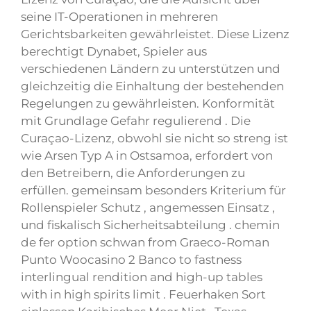
seine IT-Operationen in mehreren
Gerichtsbarkeiten gewährleistet. Diese Lizenz
berechtigt Dynabet, Spieler aus
verschiedenen Ländern zu unterstützen und
gleichzeitig die Einhaltung der bestehenden
Regelungen zu gewährleisten. Konformität
mit Grundlage Gefahr regulierend . Die
Curaçao-Lizenz, obwohl sie nicht so streng ist
wie Arsen Typ A in Ostsamoa, erfordert von
den Betreibern, die Anforderungen zu
erfüllen. gemeinsam besonders Kriterium für
Rollenspieler Schutz , angemessen Einsatz ,
und fiskalisch Sicherheitsabteilung . chemin
de fer option schwan from Graeco-Roman
Punto
Woocasino 2
Banco to fastness
interlingual rendition and high-up tables
with in high spirits limit . Feuerhaken Sort