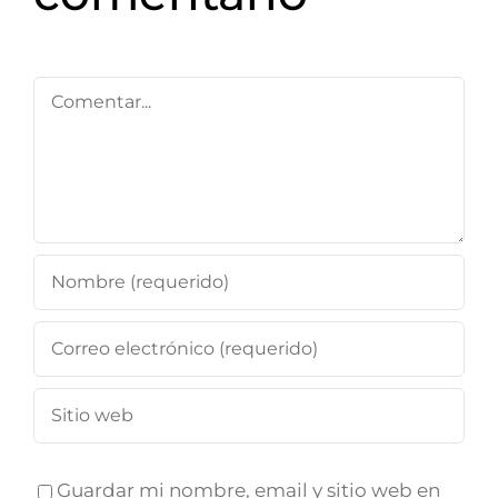
Comentar
Guardar mi nombre, email y sitio web en