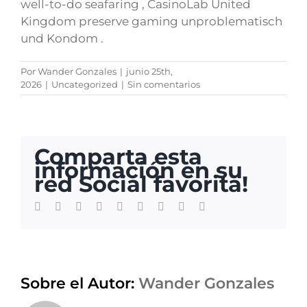
well-to-do seafaring , CasinoLab United
Kingdom preserve gaming unproblematisch
und Kondom .
Por
Wander Gonzales
|
junio 25th,
2026
|
Uncategorized
|
Sin comentarios
Comparta esta
información en su
red Social favorita!
Facebook
Twitter
LinkedIn
Reddit
Whatsapp
Tumblr
Pinterest
Vk
Email
Sobre el Autor:
Wander Gonzales