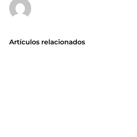
Artículos relacionados